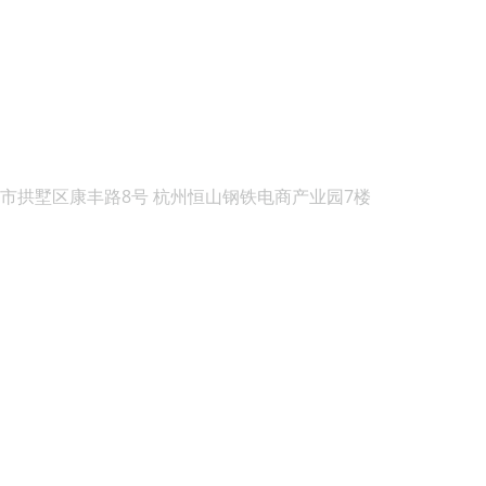
市拱墅区康丰路8号 杭州恒山钢铁电商产业园7楼