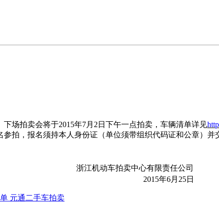
。下场拍卖会将于
2015
年
7
月
2
日下午一点拍卖，车辆清单详见
htt
名参拍，报名须持本人身份证（单位须带组织代码证和公章）并
浙江机动车拍卖中心有限责任公司
2015
年
6
月
25
日
清单 元通二手车拍卖