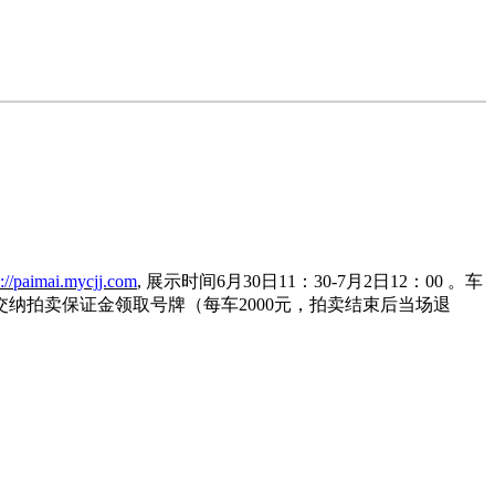
p://paimai.mycjj.com
,
展示时间
6
月
30
日
11
：
30-7
月
2
日
12
：
00
。车
交纳拍卖保证金领取号牌（每车
2000
元，拍卖结束后当场退