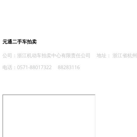
元通二手车拍卖
公司：浙江机动车拍卖中心有限责任公司 地址： 浙江省杭州
电话：0571-88017322 88283116
关注官方微信 车源信息早知道